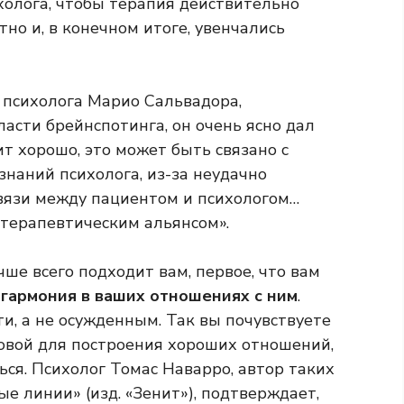
холога, чтобы терапия действительно
но и, в конечном итоге, увенчались
 психолога Марио Сальвадора,
ласти брейнспотинга, он очень ясно дал
ит хорошо, это может быть связано с
наний психолога, из-за неудачно
связи между пациентом и психологом…
 терапевтическим альянсом».
ше всего подходит вам, первое, что вам
ь
гармония в ваших отношениях с ним
.
ти, а не осужденным. Так вы почувствуете
новой для построения хороших отношений,
ся. Психолог Томас Наварро, автор таких
ые линии» (изд. «Зенит»), подтверждает,