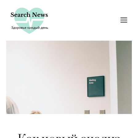
Перейти
к
М
содержимому