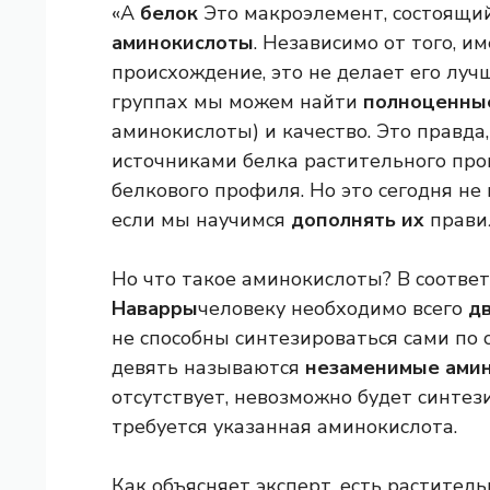
«А
белок
Это макроэлемент, состоящий
аминокислоты
. Независимо от того, 
происхождение, это не делает его луч
группах мы можем найти
полноценны
аминокислоты) и качество. Это правда
источниками белка растительного про
белкового профиля. Но это сегодня не 
если мы научимся
дополнять их
правил
Но что такое аминокислоты? В соответ
Наварры
человеку необходимо всего
д
не способны синтезироваться сами по 
девять называются
незаменимые ами
отсутствует, невозможно будет синтез
требуется указанная аминокислота.
Как объясняет эксперт, есть растител