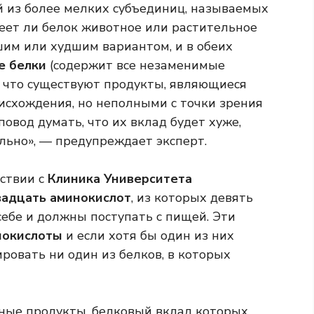
 из более мелких субъединиц, называемых
имеет ли белок животное или растительное
шим или худшим вариантом, и в обеих
е белки
(содержит все незаменимые
, что существуют продукты, являющиеся
исхождения, но неполными с точки зрения
повод думать, что их вклад будет хуже,
ьно», — предупреждает эксперт.
ствии с
Клиника Университета
вадцать аминокислот
, из которых девять
себе и должны поступать с пищей. Эти
нокислоты
и если хотя бы один из них
ировать ни один из белков, в которых
ьные продукты, белковый вклад которых