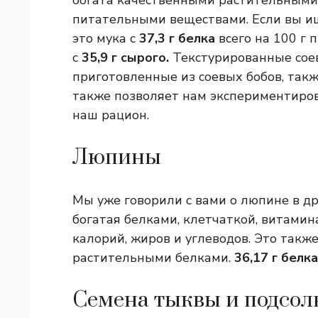
богата качественными растительными
питательными веществами. Если вы и
это мука с
37,3 г белка
всего на 100 г п
с
35,9 г сырого.
Текстурированные соев
приготовленные из соевых бобов, такж
также позволяет нам экспериментиров
наш рацион.
Люпины
Мы уже говорили с вами о люпине в дру
богатая белками, клетчаткой, витами
калорий, жиров и углеводов. Это также
растительными белками.
36,17 г белка
Семена тыквы и подсол