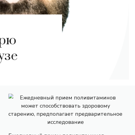
ерю
узе