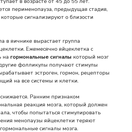
упает в возрасте от 45 до 55 лет.
ется перименопауза, предыдущая стадия,
 которые сигнализируют о близости
ла в яичнике вырастает группа
еклетки. Ежемесячно яйцеклетка с
ь на
гормональные сигналы
который мозг
к другие фолликулы получают стимулы
ырабатывает эстроген, гормон, рецепторы
ющий на все системы и клетки.
 снижается. Ранним признаком
нальная реакция мозга, который должен
нала, чтобы попытаться стимулировать
ления менопаузы яйцеклетки теряют
 гормональные сигналы мозга.