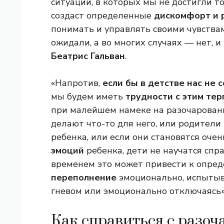
ситуации, в которых мы не достигли тог
создаст определенные
дискомфорт и 
понимать и управлять своими чувствами
ожидали, а во многих случаях — нет, и 
Беатрис Гальван
.
«Напротив,
если бы в детстве нас не
мы будем иметь
трудности с этим тер
при малейшем намеке на разочаровани
делают что-то для него, или родител
ребенка, или если они становятся оче
эмоций
ребенка, дети не научатся спра
временем это может привести к опред
переполнение
эмоционально, испытыв
гневом или эмоционально отключаясь»
Как справиться с разо