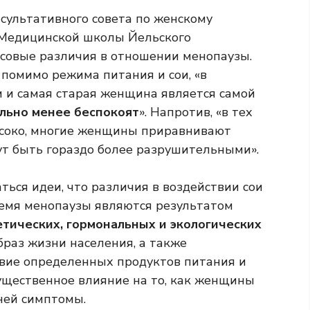
сультативного совета по женскому
 Медицинской школы Йельского
асовые различия в отношении менопаузы.
, помимо режима питания и сои, «в
м и самая старая женщина является самой
льно менее беспокоят
». Напротив, «в тех
высоко, многие женщины приравнивают
ут быть гораздо более разрушительными».
ься идеи, что различия в воздействии сои
ремя менопаузы являются результатом
етических, гормональных и экологических
браз жизни населения, а также
твие определенных продуктов питания и
ущественное влияние на то, как женщины
ней симптомы.