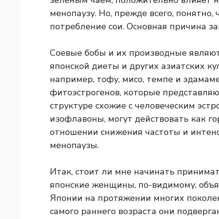
зеленым чаем, положительно влияет н
менопаузу. Но, прежде всего, понятно
потребление сои. Основная причина з
Соевые бобы и их производные явля
японской диеты и других азиатских ку
например, тофу, мисо, темпе и эдамам
фитоэстрогенов, которые представляю
структуре схожие с человеческим эстр
изофлавоны, могут действовать как г
отношении снижения частоты и интенс
менопаузы.
Итак, стоит ли мне начинать принима
японские женщины, по-видимому, объя
Японии на протяжении многих поколени
самого раннего возраста они подверг