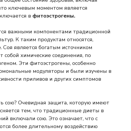
а общее состояние здоровья, включая
, что ключевым моментом является
аключается в
фитоэстрогены.
ются важными компонентами традиционной
льтур. К таким продуктам относятся,
е. Соя является богатым источником
т собой химические соединения, по
огеном. Эти фитоэстрогены, особенно
ормональные модуляторы и были изучены в
ивности приливов и других симптомов
ть сою? Очевидная защита, которую имеют
сняется тем, что традиционные диеты в
й включали сою. Это означает, что с
аются более длительному воздействию