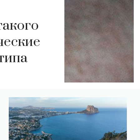
такого
ческие
типа