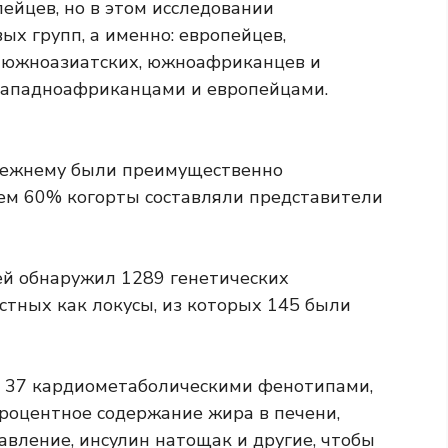
йцев, но в этом исследовании
х групп, а именно: европейцев,
, южноазиатских, южноафриканцев и
западноафриканцами и европейцами.
режнему были преимущественно
ем 60% когорты составляли представители
ей обнаружил 1289 генетических
естных как локусы, из которых 145 были
с 37 кардиометаболическими фенотипами,
роцентное содержание жира в печени,
вление, инсулин натощак и другие, чтобы