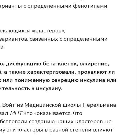
варианты с определенными фенотипами
екающихся «кластеров»,
ариантов, связанных с определенными
и.
го, дисфункцию бета-клеток, ожирение,
, а также характеризовали, проявляют ли
ю или пониженную секрецию инсулина или
тельность к инсулину.
Ф. Войт из Медицинской школы Перельмана
азал
МНТ
что «оказывается, что
бствовали созданию наших кластеров, не
му эти кластеры в разной степени влияют