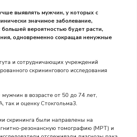
учше выявлять мужчин, у которых с
инически значимое заболевание,
с большей вероятностью будет расти,
ения, одновременно сокращая ненужные
итута и сотрудничающих учреждений
рованного скринингового исследования
мужчин в возрасте от 50 до 74 лет,
, так и оценку Стокгольма3.
ми скрининга были направлены на
агнитно-резонансную томографию (МРТ) и
м исследователи отслеживали диагнозы рака