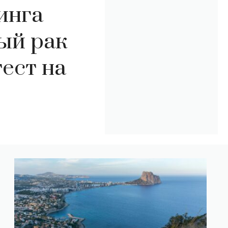
инга
ый рак
тест на