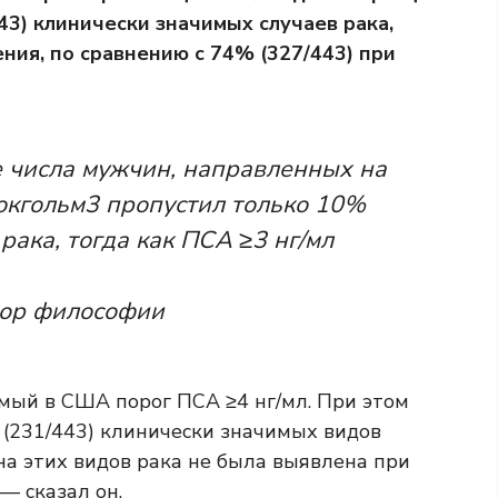
43) клинически значимых случаев рака,
ния, по сравнению с 74% (327/443) при
е числа мужчин, направленных на
окгольм3 пропустил только 10%
рака, тогда как ПСА ≥3 нг/мл
тор философии
мый в США порог ПСА ≥4 нг/мл. При этом
(231/443) клинически значимых видов
на этих видов рака не была выявлена ​​при
— сказал он.