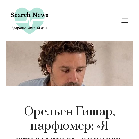
Перейти
к
М
содержимому
Орельен Гишар,
парфюмер: «Я