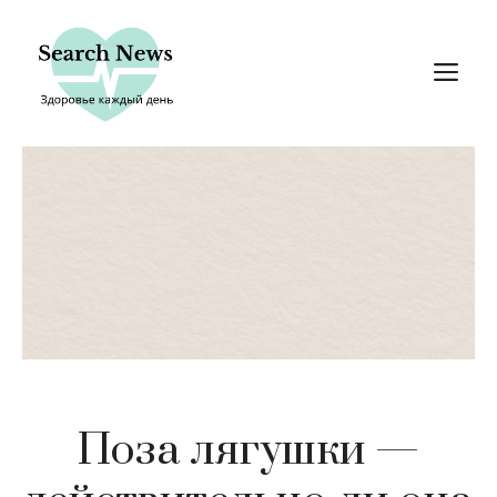
Перейти
к
М
содержимому
Поза лягушки —