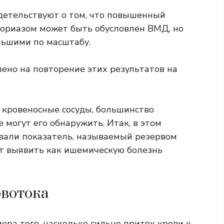
етельствуют о том, что повышенный
псориазом может быть обусловлен ВМД, но
ьшими по масштабу.
ено на повторение этих результатов на
кровеносные сосуды, большинство
могут его обнаружить. Итак, в этом
вали показатель, называемый резервом
т выявить как ишемическую болезнь
овотока
ера того, насколько сильно приток крови к