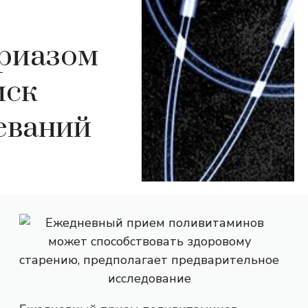
ориазом
иск
еваний