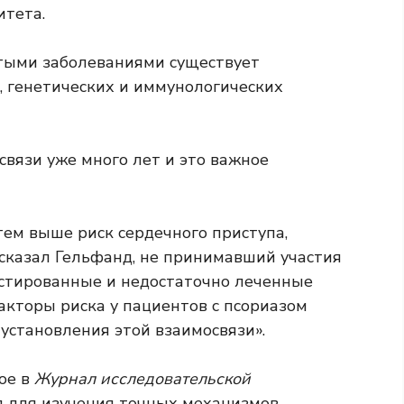
итета.
стыми заболеваниями существует
, генетических и иммунологических
связи уже много лет и это важное
тем выше риск сердечного приступа,
 сказал Гельфанд, не принимавший участия
остированные и недостаточно леченные
кторы риска у пациентов с псориазом
становления этой взаимосвязи».
ое в
Журнал исследовательской
д для изучения точных механизмов,