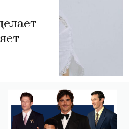
делает
няет