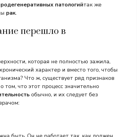
йродегенеративных патологий
так же
ды
рак
.
вание перешло в
ерхности, которая не полностью зажила,
 хронический характер и вместо того, чтобы
ганизма? Что ж, существует ряд признаков
 том, что этот процесс значительно
тельность
обычно, и их следует без
врачом:
на быть. Он не работает так, как должен,