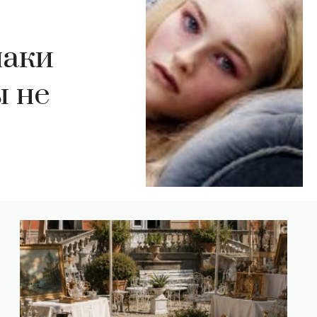
наки
ы не