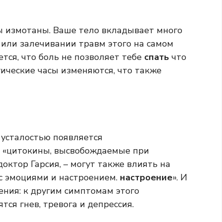
вы измотаны. Ваше тело вкладывает много
 или залечивании травм этого на самом
ется, что боль не позволяет тебе
спать
что
гические часы изменяются, что также
с усталостью появляется
е: «цитокины, высвобождаемые при
октор Гарсия, – могут также влиять на
с эмоциями и настроением.
настроение
». И
ения: к другим симптомам этого
ся гнев, тревога и депрессия.