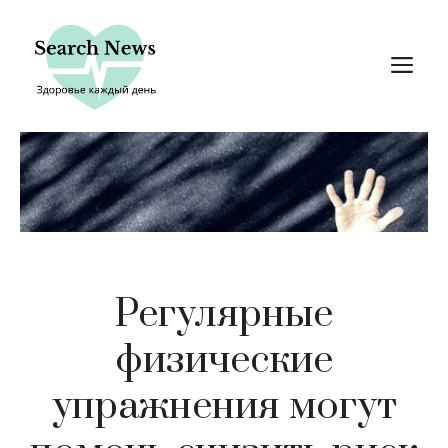
Перейти
к
М
содержимому
Регулярные
физические
упражнения могут