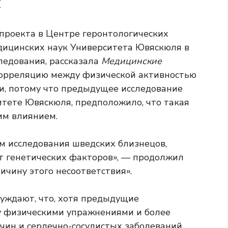
м
 проекта в Центре геронтологических
дицинских наук Университета Ювяскюля в
ледования, рассказала
Медицинские
корреляцию между физической активностью
и, потому что
предыдущее исследование
итете Ювяскюля, предположило, что такая
им влиянием.
м исследования шведских близнецов,
от генетических факторов», — продолжил
ичину этого несоответствия».
суждают, что, хотя предыдущие
у физическими упражнениями и более
чин и сердечно-сосудистых заболеваний,