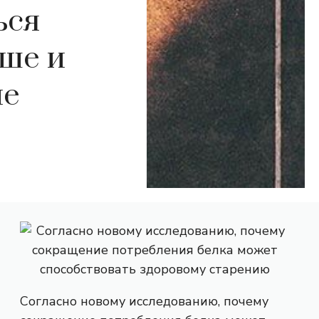
ься
ьше и
ие
Согласно новому исследованию, почему