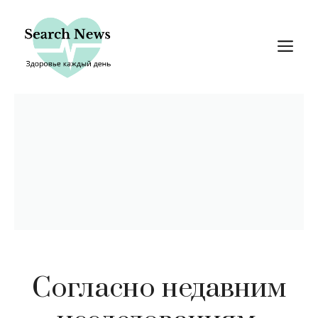
Перейти
к
М
содержимому
Согласно недавним