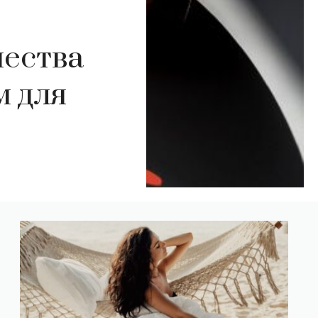
чества
м для