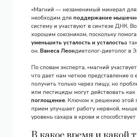
«Магний — незаменимый минерал для о
необходим для
поддержание мышечно
систему и участвуют в синтезе ДНК. В
хорошим союзником, поскольку помога
уменьшить усталость и усталость
а та
он.
Ванеса Леон
диетолог-диетолог в Э
По словам эксперта, «магний участвуе
что дает нам четкое представление о 
получить только через пищу, но пробл
или пестициды могут действовать как
поглощение
. Ключом к решению этой
прием улучшает работу нервной, мыш
уровень сахара в крови и способствуе
В какое время и какой 