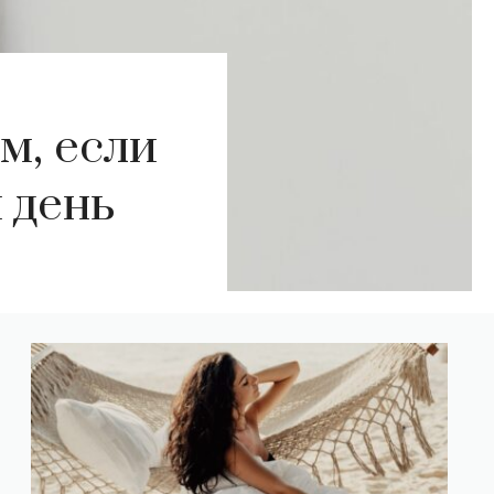
м, если
 день