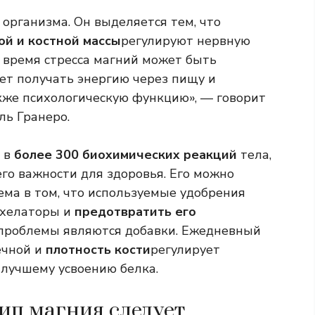
рганизма. Он выделяется тем, что
й и костной массы
регулируют нервную
о время стресса магний может быть
ет получать энергию через пищу и
кже психологическую функцию», — говорит
ль Гранеро.
т в
более 300 биохимических реакций
тела,
его важности для здоровья. Его можно
ема в том, что используемые удобрения
 хелаторы и
предотвратить его
 проблемы являются добавки. Ежедневный
ечной и
плотность кости
регулирует
т лучшему усвоению белка.
тип магния следует