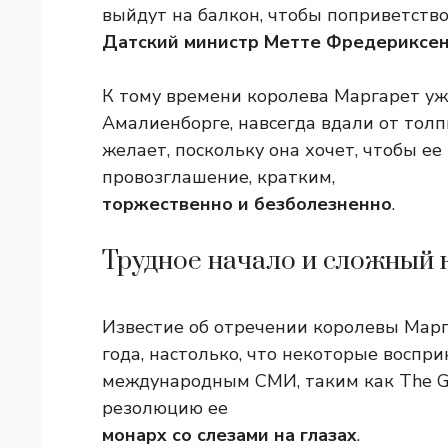
выйдут на балкон, чтобы поприветство
Датский министр Метте Фредериксе
К тому времени королева Маргарет уж
Амалиенборге, навсегда вдали от толпы
желает, поскольку она хочет, чтобы е
провозглашение, кратким,
торжественно и безболезненно
.
Трудное начало и сложный 
Известие об отречении королевы Марг
года, настолько, что некоторые воспри
международным СМИ, таким как The Gu
резолюцию ее
монарх со слезами на глазах
.