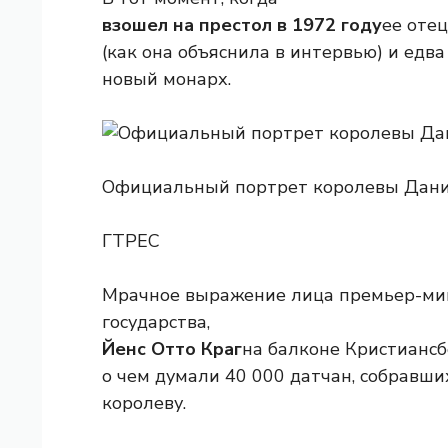
взошел на престол в 1972 году
ее отец
(как она объяснила в интервью) и едв
новый монарх.
Официальный портрет королевы Дании
ГТРЕС
Мрачное выражение лица премьер-мин
государства,
Йенс Отто Краг
на балконе Кристиансб
о чем думали 40 000 датчан, собравши
королеву.