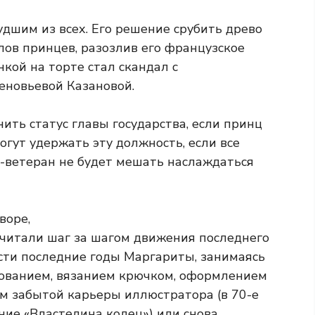
удшим из всех. Его решение срубить древо
лов принцев, разозлив его французское
нкой на торте стал скандал с
новьевой Казановой.
ить статус главы государства, если принц
огут удержать эту должность, если все
а-ветеран не будет мешать наслаждаться
воре,
считали шаг за шагом движения последнего
ести последние годы Маргариты, занимаясь
исованием, вязанием крючком, оформлением
м забытой карьеры иллюстратора (в 70-е
ние «Властелина колец») или снова