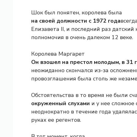
Шок был понятен, королева была
на своей должности с 1972 года
всегд
Елизавета II, и последний раз датский
полномочия в очень далеком 12 веке.
Королева Маргарет
Он взошел на престол молодым, в 31 г
неожиданно скончался из-за осложнен
провозглашения была столь же незамет
Обстоятельства в то время не были счас
окруженный слухами
и у нее сложное 
неоднократно в течение года удалялась
руках ее регентов.
В тот момент, когда