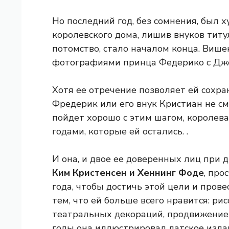
Но последний год, без сомнения, был х
королевского дома, лишив внуков титу
потомство, стало началом конца. Више
фотографиями принца Федерико с Дже
Хотя ее отречение позволяет ей сохран
Фредерик или его внук Кристиан не см
пойдет хорошо с этим шагом, королев
годами, которые ей остались. .
И она, и двое ее доверенных лиц при д
Ким Кристенсен и Хеннинг Фоде
, про
года, чтобы достичь этой цели и пров
тем, что ей больше всего нравится: р
театральных декораций, продвижение
годы она иллюстрировал датское изда