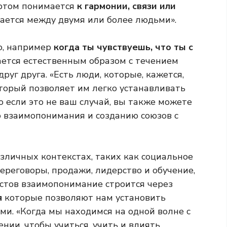
ортом понимается
к гармонии, связи или
ается между двумя или более людьми».
но, например
когда ты чувствуешь, что ты с
ается естественным образом с течением
друг друга. «Есть люди, которые, кажется,
торый позволяет им легко устанавливать
о если это не ваш случай, вы также можете
 взаимопонимания и созданию союзов с
зличных контекстах, таких как социальное
ереговоры, продажи, лидерство и обучение,
кстов взаимопонимание строится через
я
которые позволяют нам установить
ми. «Когда мы находимся на одной волне с
нии, чтобы учиться, учить и влиять.