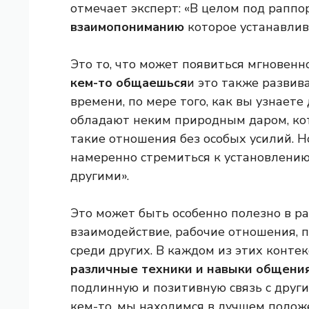
отмечает эксперт: «В целом под рапп
взаимопониманию
которое устанавлив
Это то, что может появиться мгновен
кем-то общаешься
и это также развив
времени, по мере того, как вы узнаете 
обладают неким природным даром, ко
такие отношения без особых усилий. Н
намеренно стремиться к установлению
другими».
Это может быть особенно полезно в ра
взаимодействие, рабочие отношения, п
среди других. В каждом из этих конте
различные техники и навыки общени
подлинную и позитивную связь с други
кем-то, мы находимся в лучшем положе