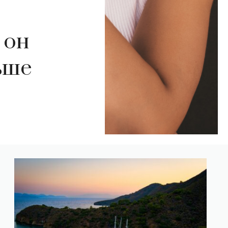
 он
ьше