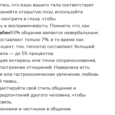
тесь, что язык вашего тела соответствует
раняйте открытую позу, используйте
смотрите в глаза, чтобы
 и восприимчивость. Помните, что, как
абян
93% общения является невербальным:
составляют только 7%, в то время как
акцент, тон, теплота) составляют больший
тела — до 55 процентов.
щие интересы или точки соприкосновения,
построения отношений. Наверняка есть
ые или гастрономические увлечения, любовь
й певец…
аптируйте свой стиль общения и
предпочтений другого человека, чтобы
вязь.
кренними и честными в общении.