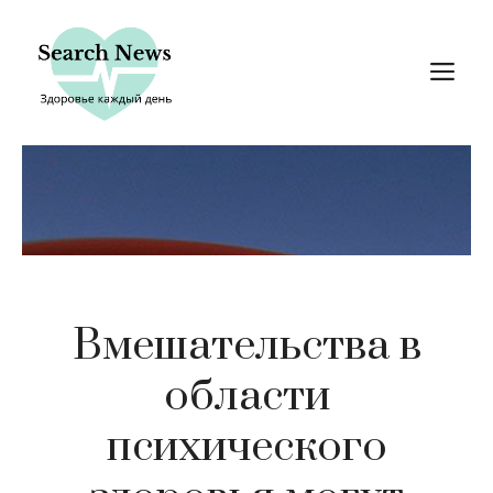
Перейти
к
М
содержимому
Вмешательства в
области
психического