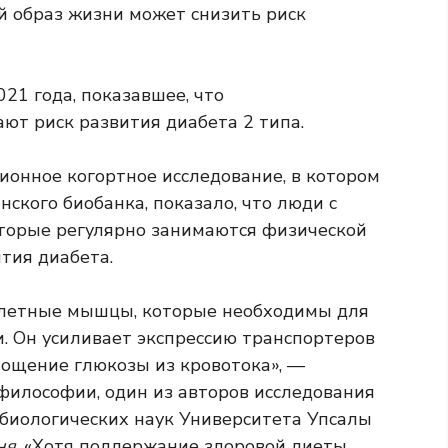
й образ жизни может снизить риск
21 года, показавшее, что
т риск развития диабета 2 типа.
ционное когортное исследование, в котором
нского биобанка, показало, что люди с
оторые регулярно занимаются физической
ития диабета.
елетные мышцы, которые необходимы для
и. Он усиливает экспрессию транспортеров
лощение глюкозы из кровотока», —
 философии, один из авторов исследования
биологических наук Университета Упсалы
ня
. «Хотя поддержание здоровой диеты,