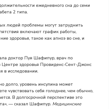
должительности ежедневного сна до семи
абета 2 типа.
рых людей проблемы могут затруднить
пятствия включают график работы,
ние здоровья, такое как апноэ во сне, и
зала доктор Пуя Шафипур, врач по
 Центре здоровья Провиденс-Сент-Джонс
я в исследовании.
но долго, уровень инсулина может
те чувствовать себя голоднее, чем обычно,
ется. В долгосрочной перспективе это
та», — сказал Шафипур.
Медицинские