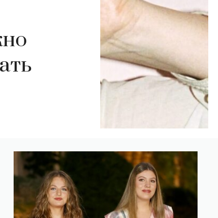
жно
ать