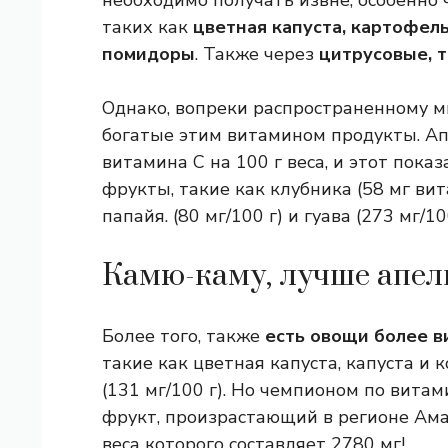
необходимо получать извне, особенно 
таких как
цветная капуста, картофель
помидоры
. Также через
цитрусовые, т
Однако, вопреки распространенному м
богатые этим витамином продукты. Ап
витамина С на 100 г веса, и этот пока
фрукты, такие как клубника (58 мг вита
папайя. (80 мг/100 г) и гуава (273 мг/100
Камю-каму, лучше апел
Более того, также
есть овощи более 
такие как цветная капуста, капуста и к
(131 мг/100 г). Но чемпионом по витам
фрукт, произрастающий в регионе Ама
веса которого составляет 2780 мг!