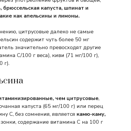
через употребление фруктов и овощей,
, брюссельская капуста, шпинат и
акие как апельсины и лимоны.
нению, цитрусовые далеко не самые
ельсин содержит чуть более 50 мг
затель значительно превосходят другие
мина С/100 г веса), киви (71 мг/100 г),
 г).
ьсина
витаминизированные, чем цитрусовые
,
очанная капуста (65 мг/100 г) или перец
ину С, без сомнения, является
камю-каму,
зонки, содержание витамина С на 100 г